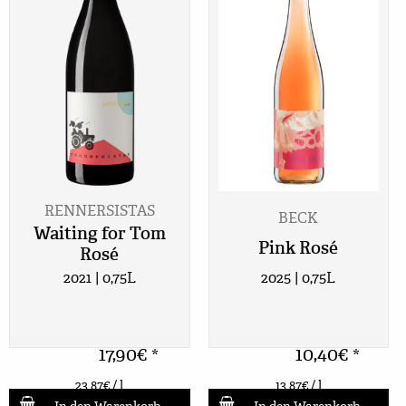
RENNERSISTAS
BECK
Waiting for Tom
Pink Rosé
Rosé
2025 | 0,75L
2021 | 0,75L
17,90
€
10,40
€
*
*
23,87
€
/ l
13,87
€
/ l
In den Warenkorb
In den Warenkorb