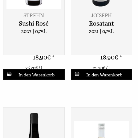
STREHN
JOISEPH
Sushi Rosé
Rosatant
2023 | 0,75L
2021 | 0,75L
18,90
€
18,90
€
*
*
25,20
€
/ l
25,20
€
/ l
In den Warenkorb
In den Warenkorb