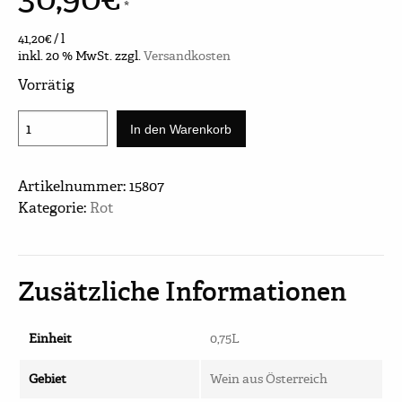
*
41,20
€
/
l
inkl. 20 % MwSt.
zzgl.
Versandkosten
Vorrätig
Syrah
In den Warenkorb
Freizeit
Menge
Artikelnummer:
15807
Kategorie:
Rot
Zusätzliche Informationen
Einheit
0,75L
Gebiet
Wein aus Österreich