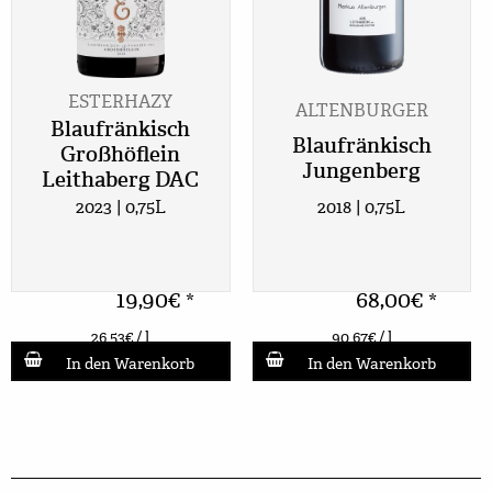
ESTERHAZY
ALTENBURGER
Blaufränkisch
Blaufränkisch
Großhöflein
Jungenberg
Leithaberg DAC
2023 | 0,75L
2018 | 0,75L
19,90
€
68,00
€
*
*
26,53
€
/ l
90,67
€
/ l
In den Warenkorb
In den Warenkorb