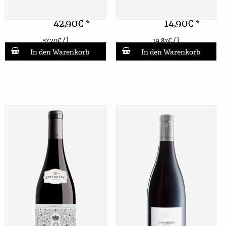
42,90
€
14,90
€
*
*
57,20
€
/ l
19,87
€
/ l
In den Warenkorb
In den Warenkorb