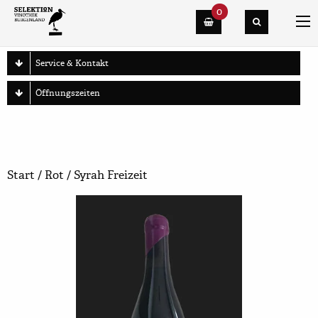
0
Warenkorb
Service & Kontakt
Öffnungszeiten
Start
/
Rot
/ Syrah Freizeit